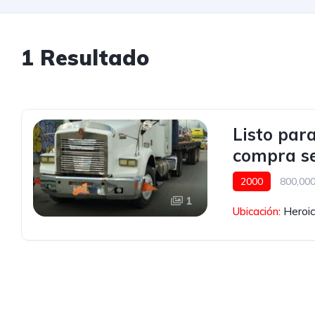
1 Resultado
Listo par
compra s
2000
800,00
1
Blanco
Ubicación:
Heroic