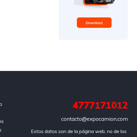
4777171012
o
contacto@expocamion.com
os
s
Estos datos son de la página web, no de los 