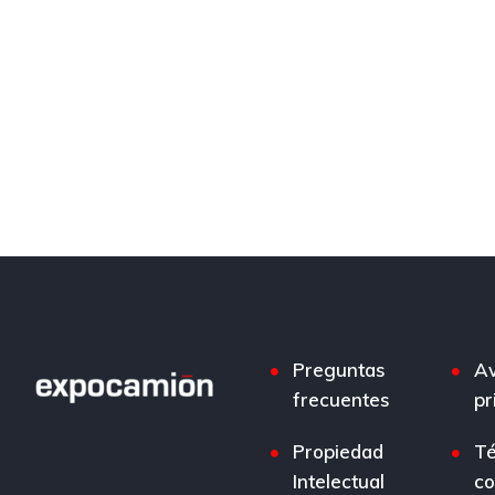
Preguntas
Av
frecuentes
pr
Propiedad
Té
Intelectual
co