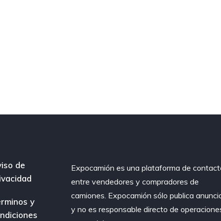
iso de
Expocamión es una plataforma de contact
ivacidad
entre vendedores y compradores de
camiones. Expocamión sólo publica anunci
rminos y
y no es responsable directo de operacione
ndiciones