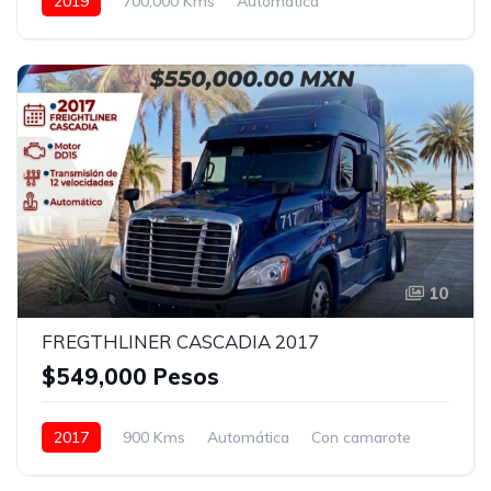
2019
700,000 Kms
Automática
Con camarote
Azul
10
FREGTHLINER CASCADIA 2017
$549,000 Pesos
2017
900 Kms
Automática
Con camarote
Bolsas de Aire
Espejos de amplitud
Frenos ABS