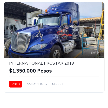
Aire Acondicionado
Azul
9
INTERNATIONAL PROSTAR 2019
$1,350,000 Pesos
2019
554,493 Kms
Manual
Eaton Fuller 18 vel.
22.5
Con camarote
Bolsas de Aire
Faros de niebla
Frenos ABS
Aire Acondicionado
Asientos neumáticos