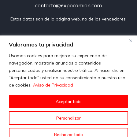
contacto@expocamion.com
Estos datos son de la página web, no de los vendedores.
Preguntas frecuentes
Valoramos tu privacidad
Usamos cookies para mejorar su experiencia de
Aviso de privacidad
navegación, mostrarle anuncios o contenidos
personalizados y analizar nuestro tráfico. Al hacer clic en
Propiedad Intelectual
“Aceptar todo” usted da su consentimiento a nuestro uso
de cookies.
Aviso de Privacidad
Términos y condiciones
Contacto
Aceptar todo
Copyright © 2026. Todos los derechos reservados.
Personalizar
Síguenos!
Rechazar todo