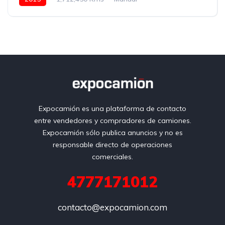
Eaton Fuller 18 vel.
24.5
Con camarote
Bolsas de Aire
Espejos de amplitud
Faros de niebla
Aire Acondicionado
Blanco
Expocamión es una plataforma de contacto
entre vendedores y compradores de camiones.
Expocamión sólo publica anuncios y no es
responsable directo de operaciones
comerciales.
4777171012
contacto@expocamion.com