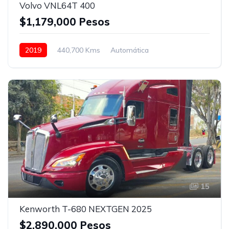
Volvo VNL64T 400
$1,179,000 Pesos
2019
440,700 Kms
Automática
Detroit DT 12 vel.
24.5
Con camarote
Bolsas de Aire
Cámara de reversa
Asientos neumáticos
Puerto USB
Radio / Estereo
Blanco
15
Kenworth T-680 NEXTGEN 2025
$2,890,000 Pesos