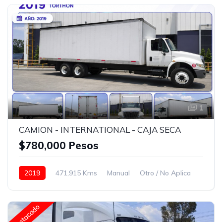
Bolsas de Aire
Faros de niebla
Frenos ABS
Aire Acondicionado
Radio / Estereo
Blanco
1
CAMION - INTERNATIONAL - CAJA SECA
$780,000 Pesos
2019
471,915 Kms
Manual
Otro / No Aplica
24.5
Con carrocería seca
Bolsas de Aire
Faros de niebla
Frenos ABS
Aire Acondicionado
Destacado
Radio / Estereo
Blanco