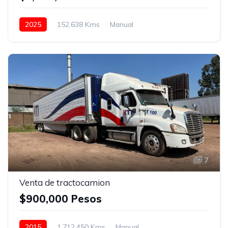
2025
152,638 Kms
Manual
Eaton Fuller 18 vel.
24.5
Con camarote
Bolsas de Aire
Espejos de amplitud
Faros de niebla
Frenos ABS
Aire Acondicionado
Asientos neumáticos
Bluetooth
Puerto USB
Radio / Estereo
Rojo
7
Venta de tractocamion
$900,000 Pesos
2015
1,712,450 Kms
Manual