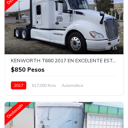
15
KENWORTH T680 2017 EN EXCELENTE ESTADO
$850 Pesos
2017
617,000 Kms
Automática
Otro / No Aplica
24.5
Con camarote
Aire Acondicionado
Asientos neumáticos
Destacado
Bluetooth
Puerto USB
Radio / Estereo
Sistema de navegación
Vidrios eléctricos
Blanco