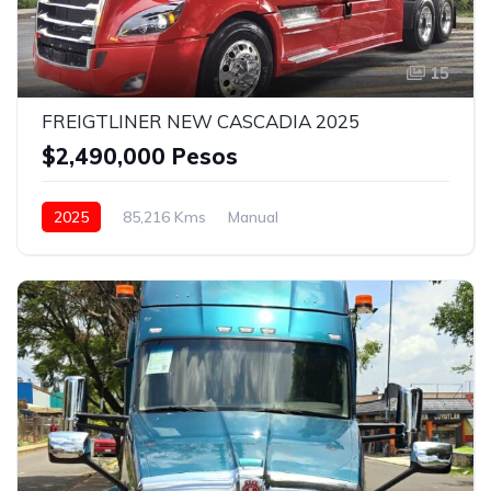
15
FREIGTLINER NEW CASCADIA 2025
$2,490,000 Pesos
2025
85,216 Kms
Manual
Eaton Fuller 18 vel.
24.5
Con camarote
Bolsas de Aire
Espejos de amplitud
Faros de niebla
Frenos ABS
Aire Acondicionado
Asientos neumáticos
Bluetooth
Puerto USB
Radio / Estereo
Rojo