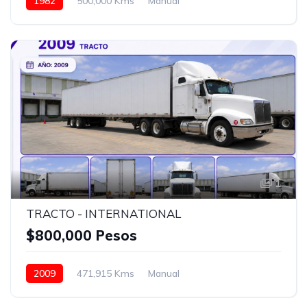
1982
500,000 Kms
Manual
Detroit DT 12 vel.
24.5
Sin camarote (DayCab)
Bolsas de Aire
Aire Acondicionado
Azul
1
TRACTO - INTERNATIONAL
$800,000 Pesos
2009
471,915 Kms
Manual
Eaton Fuller 18 vel.
24.5
Con carrocería seca