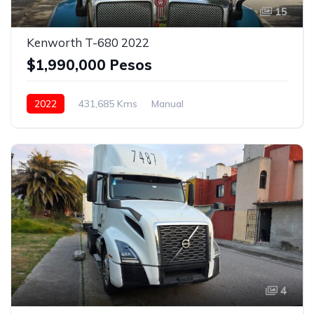
15
Kenworth T-680 2022
$1,990,000 Pesos
2022
431,685 Kms
Manual
Eaton Fuller 18 vel.
24.5
Con camarote
Bolsas de Aire
Espejos de amplitud
Frenos ABS
Aire Acondicionado
Asientos neumáticos
Bluetooth
Puerto USB
Radio / Estereo
Verde
4