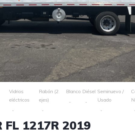
Vidrios
Rabón (2
Blanco
Diésel
Seminuevo /
C
eléctricos
ejes)
Usado
N
 FL 1217R 2019