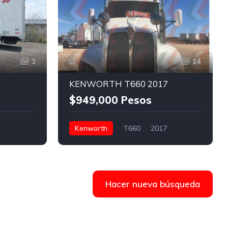
3
14
KENWORTH T660 2017
$949,000 Pesos
Kenworth
T660
2017
)
Tractocamión 5ta rueda
$949,000 Pesos
C. Ninguno 894, 21383 Mexicali, B.C.,
Hacer nueva búsqueda
México