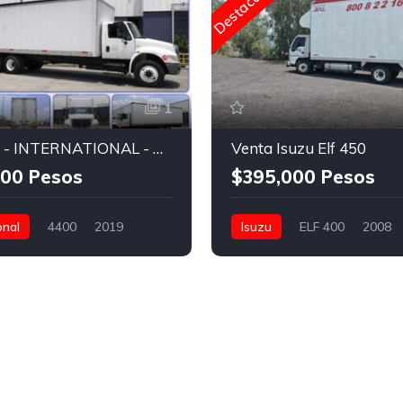
Destacado
1
CAMION - INTERNATIONAL - CAJA SECA
Venta Isuzu Elf 450
00 Pesos
$395,000 Pesos
onal
4400
2019
Isuzu
ELF 400
2008
ms
Rabón (2 ejes)
400,000 Kms
Rabón (2 ejes
Pesos
International S13
$395,000 Pesos
40,000
000