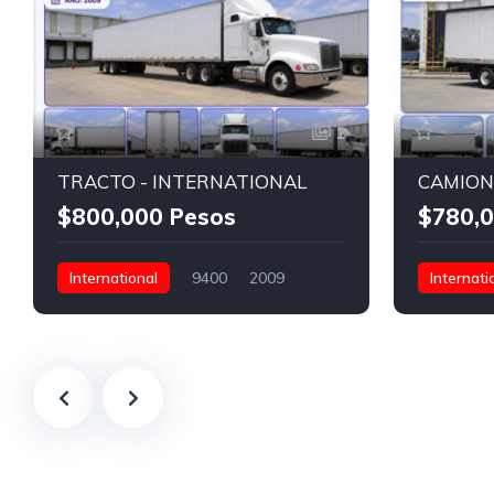
1
TRACTO - INTERNATIONAL
$800,000 Pesos
$780,0
International
9400
2009
Internati
471,915 Kms
Torton (3 ejes)
471,915 K
$800,000 Pesos
International S13
$780,000 
450
46,000
280
44,