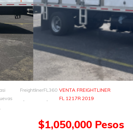
asi
Freightliner
FL360
VENTA FREIGHTLINER
uevas
FL 1217R 2019
$1,050,000 Pesos