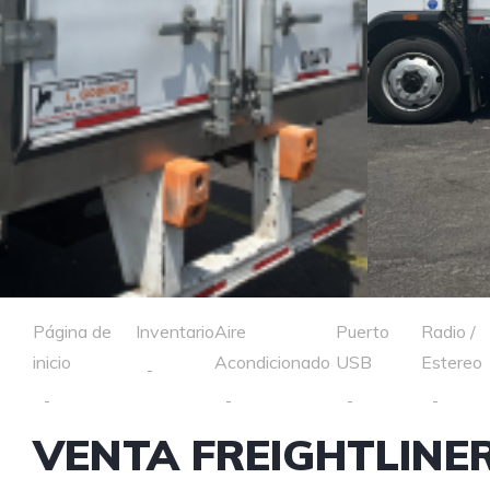
Página de
Inventario
Aire
Puerto
Radio /
inicio
Acondicionado
USB
Estereo
VENTA FREIGHTLINER