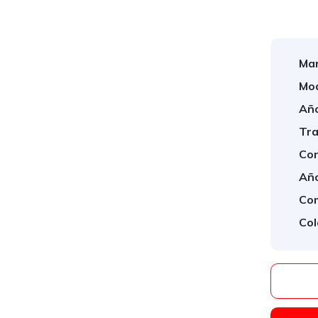
Mar
Mod
Año
Tra
Con
Año
Com
Col