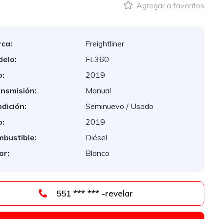
Agregar a favoritos
ca:
Freightliner
elo:
FL360
:
2019
nsmisión:
Manual
dición:
Seminuevo / Usado
:
2019
bustible:
Diésel
or:
Blanco
551 *** *** -revelar