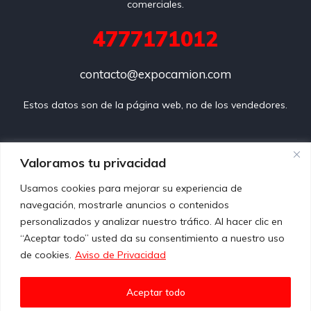
comerciales.
4777171012
contacto@expocamion.com
Estos datos son de la página web, no de los vendedores.
Preguntas frecuentes
Valoramos tu privacidad
Usamos cookies para mejorar su experiencia de
Aviso de privacidad
navegación, mostrarle anuncios o contenidos
personalizados y analizar nuestro tráfico. Al hacer clic en
Propiedad Intelectual
“Aceptar todo” usted da su consentimiento a nuestro uso
de cookies.
Aviso de Privacidad
Términos y condiciones
Contacto
Aceptar todo