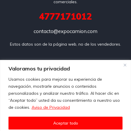
comerciales.
4777171012
contacto@expocamion.com
Estos datos son de la página web, no de los vendedores.
Preguntas frecuentes
Valoramos tu privacidad
Usamos cookies para mejorar su experiencia de
Aviso de privacidad
navegación, mostrarle anuncios o contenidos
personalizados y analizar nuestro tráfico. Al hacer clic en
Propiedad Intelectual
“Aceptar todo” usted da su consentimiento a nuestro uso
de cookies.
Aviso de Privacidad
Términos y condiciones
Contacto
Aceptar todo