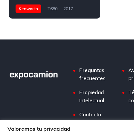
Kenworth
T680
2017
617,000 Kms
Tractocamión 5ta rueda
$850 Pesos
Paccar MX-13
450
Santiago de Querétaro, Qro., México
40,000
Preguntas
Av
frecuentes
pr
Propiedad
Té
Intelectual
co
Contacto
Valoramos tu privacidad