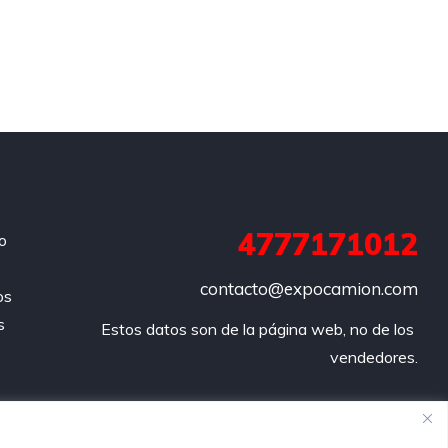
4777171012
o
contacto@expocamion.com
os
s
Estos datos son de la página web, no de los 
vendedores.