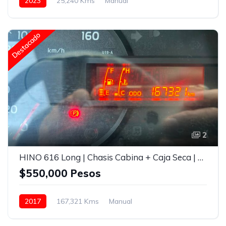
2023
25,240 Kms
Manual
Con carrocería seca
Blanco
Destacado
2
HINO 616 Long | Chasis Cabina + Caja Seca | Modelo 2017
$550,000 Pesos
2017
167,321 Kms
Manual
Con carrocería seca
Blanco