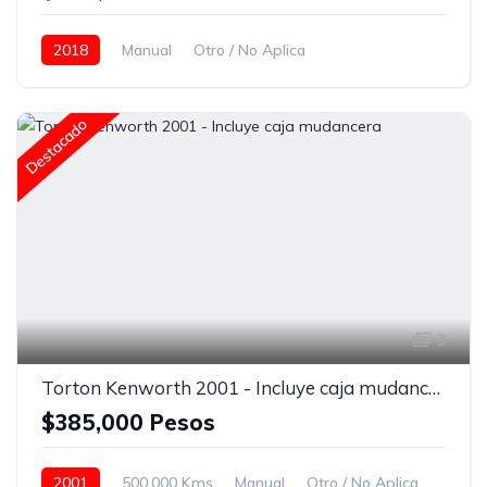
2018
Manual
Otro / No Aplica
Sin camarote (DayCab)
Radio / Estereo
Blanco
Destacado
3
Torton Kenworth 2001 - Incluye caja mudancera
$385,000 Pesos
2001
500,000 Kms
Manual
Otro / No Aplica