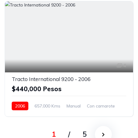
Faros de niebla
Asientos neumáticos
Amarillo
4
Tracto International 9200 - 2006
$440,000 Pesos
2006
657,000 Kms
Manual
Con camarote
Naranja
1
/
5