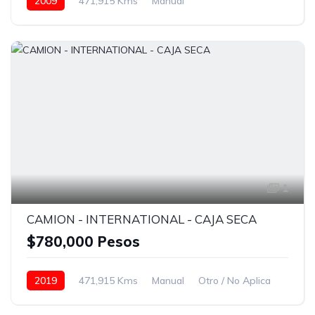
2009
471,915 Kms
Manual
Eaton Fuller 18 vel.
24.5
Con carrocería seca
Bolsas de Aire
Faros de niebla
Frenos ABS
Aire Acondicionado
Radio / Estereo
Blanco
1
CAMION - INTERNATIONAL - CAJA SECA
$780,000 Pesos
2019
471,915 Kms
Manual
Otro / No Aplica
24.5
Con carrocería seca
Bolsas de Aire