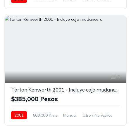
22.5
Con carrocería seca
Espejos de amplitud
Faros de niebla
Asientos neumáticos
Amarillo
3
Torton Kenworth 2001 - Incluye caja mudancera
$385,000 Pesos
2001
500,000 Kms
Manual
Otro / No Aplica
22.5
Con carrocería seca
Espejos de amplitud