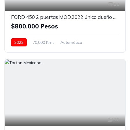
12
FORD 450 2 puertas MOD.2022 único dueño de agencia
$800,000 Pesos
2022
70,000 Kms
Automática
Con carrocería seca
Bolsas de Aire
Espejos de amplitud
Aire Acondicionado
Puerto USB
Radio / Estereo
12