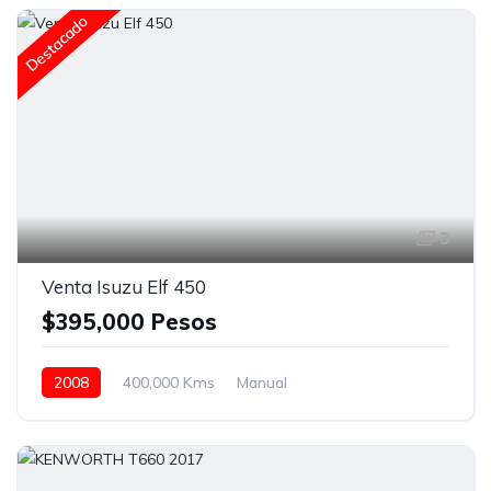
Faros de niebla
Frenos ABS
Aire Acondicionado
Destacado
Radio / Estereo
Blanco
3
Venta Isuzu Elf 450
$395,000 Pesos
2008
400,000 Kms
Manual
Con carrocería seca
Espejos de amplitud
Blanco