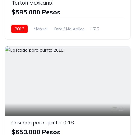
Torton Mexicano.
$585,000 Pesos
2013
Manual
Otro / No Aplica
17.5
Sin camarote (DayCab)
Espejos de amplitud
Blanco
13
Cascada para quinta 2018.
$650,000 Pesos