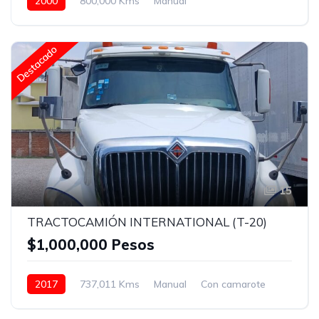
2000
800,000 Kms
Manual
Eaton Fuller 18 vel.
22.5
Blanco
Destacado
15
TRACTOCAMIÓN INTERNATIONAL (T-20)
$1,000,000 Pesos
2017
737,011 Kms
Manual
Con camarote
Bolsas de Aire
Aire Acondicionado