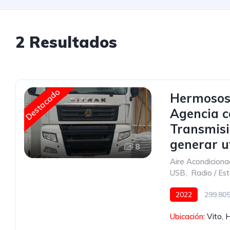
2 Resultados
Destacado
Hermosos 
Agencia c
Transmisi
generar u
8
Aire Acondicion
USB
,
Radio / Es
2022
299,80
Otro / No Aplica
Ubicación:
Vito, 
Espejos de ampli