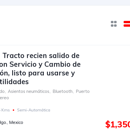
Tracto recien salido de
on Servicio y Cambio de
ón, listo para usarse y
tilidades
ado
,
Asientos neumáticos
,
Bluetooth
,
Puerto
tereo
5 Kms
Semi-Automática
22.5
Con camarote
Bolsas de Aire
$1,35
Hgo., Mexico
tud
Faros de niebla
Frenos ABS