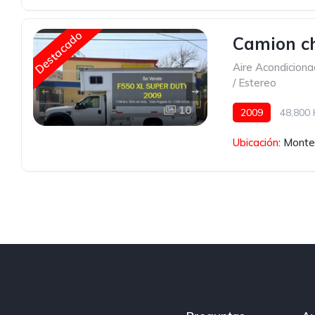
Aire Acondiciona
Puerto USB
Ra
Destacado
Camion ch
Aire Acondicion
/ Estereo
10
2009
48,800
Con camarote
Ubicación:
Monter
Aire Acondiciona
Radio / Estereo