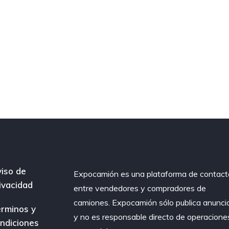
iso de
Expocamión es una plataforma de contact
ivacidad
entre vendedores y compradores de
camiones. Expocamión sólo publica anunci
rminos y
y no es responsable directo de operacione
ndiciones