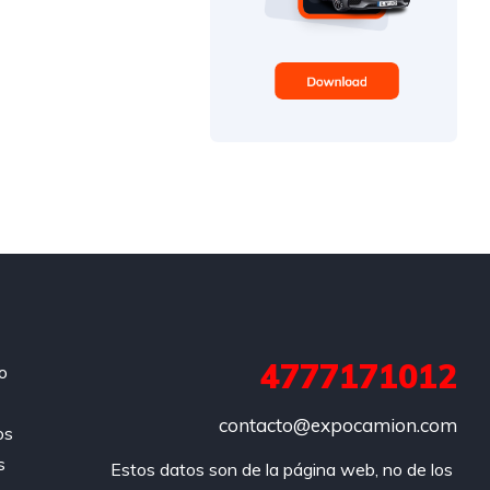
4777171012
o
contacto@expocamion.com
os
s
Estos datos son de la página web, no de los 