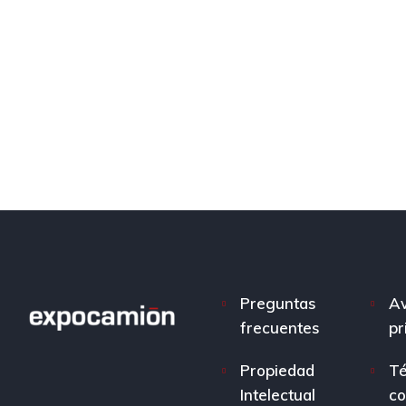
Preguntas
Av
frecuentes
pr
Propiedad
Té
Intelectual
co