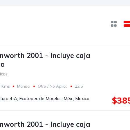
nworth 2001 - Incluye caja
ra
icos
0 Kms
Manual
Otro / No Aplica
22.5
ca
Espejos de amplitud
Faros de niebla
$385
ltura 4-A, Ecatepec de Morelos, Méx., Mexico
cos
Amarillo
nworth 2001 - Incluye caja