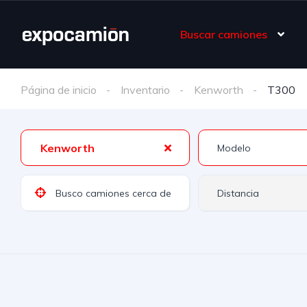
Buscar camiones
Página de inicio
Inventario
Kenworth
T300
Kenworth