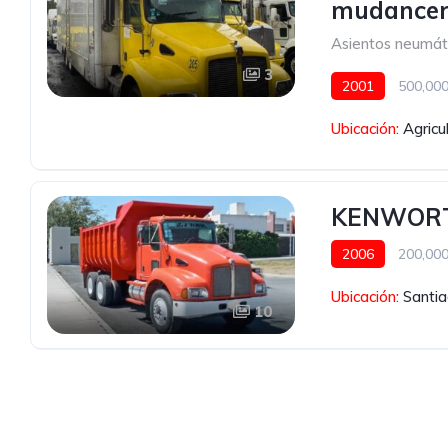
mudance
Asientos neumát
3
2001
500,00
Con carrocería se
Ubicación:
Agricu
Asientos neumáti
KENWORT
2006
200,00
Naranja
Ubicación:
Santia
10