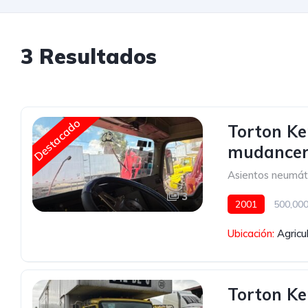
3 Resultados
Destacado
Torton Ke
mudance
Asientos neumát
3
2001
500,00
Con carrocería se
Ubicación:
Agricu
Asientos neumáti
Torton Ke