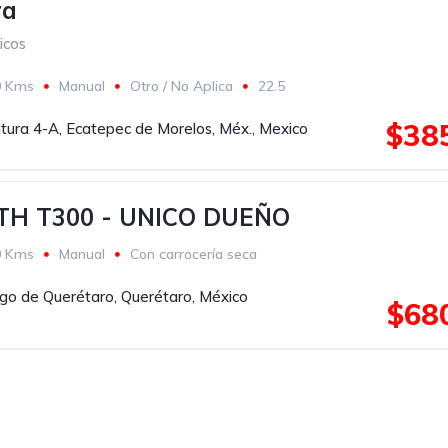
ra
icos
0 Kms
Manual
Otro / No Aplica
22.5
ca
Espejos de amplitud
Faros de niebla
$385
ltura 4-A, Ecatepec de Morelos, Méx., Mexico
cos
Amarillo
H T300 - UNICO DUEÑO
0 Kms
Manual
Con carrocería seca
go de Querétaro, Querétaro, México
$68