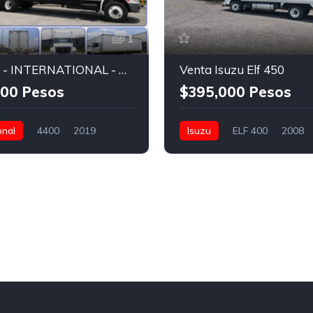
1
CAMION - INTERNATIONAL - CAJA SECA
Venta Isuzu Elf 450
00 Pesos
$395,000 Pesos
onal
4400
2019
Isuzu
ELF 400
2008
ms
Rabón (2 ejes)
400,000 Kms
Rabón (2 ejes
Pesos
International S13
$395,000 Pesos
40,000
000