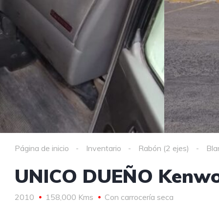
Página de inicio
Inventario
Rabón (2 ejes)
Bla
UNICO DUEÑO Kenwor
2010
158,000 Kms
Con carrocería seca