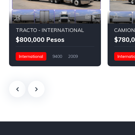
1
TRACTO - INTERNATIONAL
$800,000 Pesos
$780,0
International
9400
2009
Internati
471,915 Kms
Torton (3 ejes)
471,915 K
$800,000 Pesos
International S13
$780,000 
450
46,000
280
44,