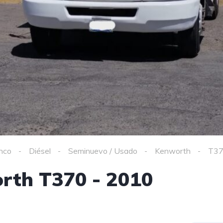
nco
Diésel
Seminuevo / Usado
Kenworth
T3
th T370 - 2010