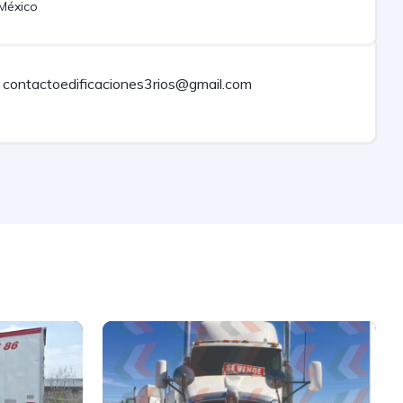
México
contactoedificaciones3rios@gmail.com