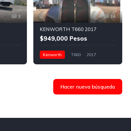
3
14
KENWORTH T660 2017
$949,000 Pesos
Kenworth
T660
2017
)
Tractocamión 5ta rueda
$949,000 Pesos
C. Ninguno 894, 21383 Mexicali, B.C.,
Hacer nueva búsqueda
México