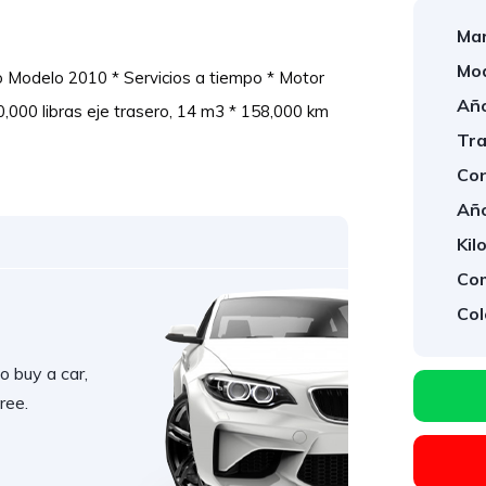
Mar
Mod
Modelo 2010 * Servicios a tiempo * Motor 
Año
000 libras eje trasero, 14 m3 * 158,000 km 
Tra
Con
Año
Kil
Com
Col
o buy a car,
ree.