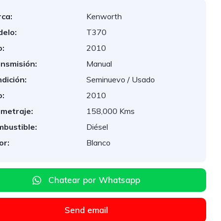
ca:
Kenworth
elo:
T370
:
2010
nsmisión:
Manual
dición:
Seminuevo / Usado
:
2010
ometraje:
158,000 Kms
bustible:
Diésel
or:
Blanco
Chatear por Whatsapp
Send email