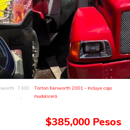
nworth
T300
Torton Kenworth 2001 - Incluye caja
mudancera
$385,000 Pesos