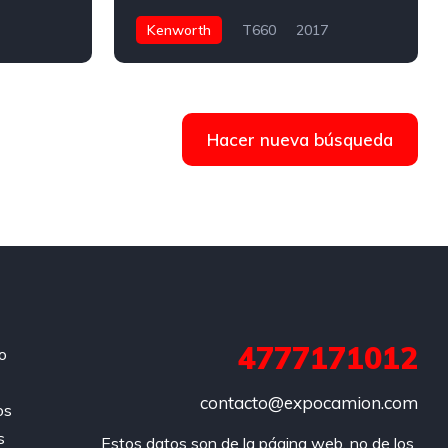
Kenworth
T660
2017
)
Tractocamión 5ta rueda
$949,000 Pesos
C. Ninguno 894, 21383 Mexicali, B.C.,
Hacer nueva búsqueda
México
4777171012
o
contacto@expocamion.com
os
s
Estos datos son de la página web, no de los 