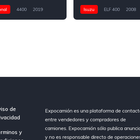
onal
4400
2019
Isuzu
ELF 400
2008
ms
Rabón (2 ejes)
400,000 Kms
Rabón (2 ejes
Pesos
International S13
$395,000 Pesos
40,000
000
iso de
Expocamión es una plataforma de contact
ivacidad
entre vendedores y compradores de
camiones. Expocamión sólo publica anunci
rminos y
y no es responsable directo de operacione