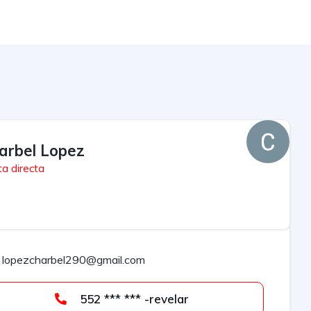
arbel Lopez
a directa
lopezcharbel290@gmail.com
552 *** *** -revelar