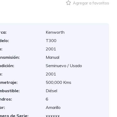
Agregar a favoritos
ca:
Kenworth
elo:
T300
:
2001
nsmisión:
Manual
dición:
Seminuevo / Usado
:
2001
ometraje:
500,000 Kms
bustible:
Diésel
indros:
6
or:
Amarillo
ero de Serie:
xxxxxx