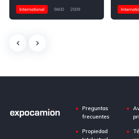
International
9400
2009
Internati
471,915 Kms
Torton (3 ejes)
471,915 K
$800,000 Pesos
International S13
$780,000 
450
46,000
280
44,
Preguntas
Av
frecuentes
pr
Propiedad
Té