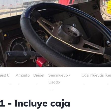
jes)
6
Amarillo
Diésel
Seminuevo /
Casi Nuevas
Ke
Usado
 - Incluye caja