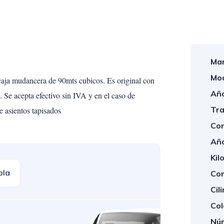
Mar
Mod
ja mudancera de 90mts cubicos. Es original con 
Año
Se acepta efectivo sin IVA y en el caso de 
Tra
e asientos tapisados 
Con
Año
Kil
bla
Com
Cil
Col
Núm