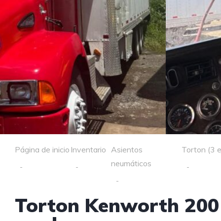
Página de inicio
Inventario
Asientos
Torton (3 e
neumáticos
Torton Kenworth 2001