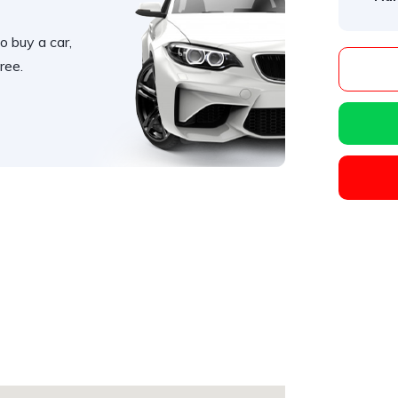
o buy a car,
ree.